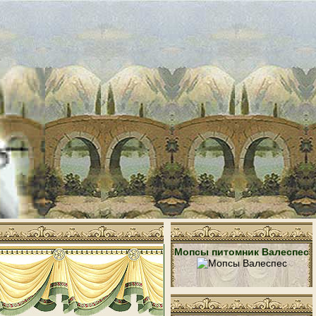
Мопсы питомник Валеспес