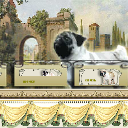
связь
щенки
А