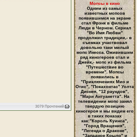
Мопсы в кино
Одним из самых
известных мопсов
появившимся на экране
стал Фрэнк в фильме
Люди в Черном. Сериал
"Во Имя Любви"
продолжил традиции,- в
съемках участвовал
довольно таки милый
мопс Инесса. Оживившим
ряд киногероев стал и
Джейк,- мопс из фильма
"Путешествие во
времени". Мопсы
появились в
"Приключениях Мио и
Отис", "Покахонтас" Уолта
Диснея, "12 раундов",
"Мари Антуанетта". На
телевидении мопс занял
твердую позицию
3079 Прочтений
киногероя и мы видим его
в таких показах
как:"Король Куинса",
"Город Вращения",
"Легенда о Драконе",
"Западное Крыло" и